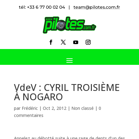
tél: +33 6 77 00 02 04 |
team@pilotes.com.fr
VdeV : CYRIL TROISIÈME
À NOGARO
par
Frédéric
|
Oct 2, 2012
|
Non classé
|
0
commentaires
Appelez au débotté suite à une rage de dents d’un des