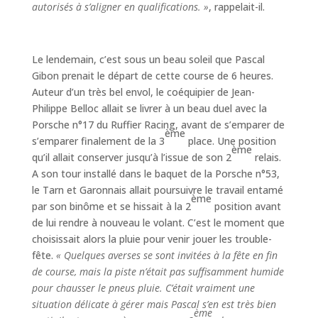
autorisés à s’aligner en qualifications. »
, rappelait-il.
Le lendemain, c’est sous un beau soleil que Pascal
Gibon prenait le départ de cette course de 6 heures.
Auteur d’un très bel envol, le coéquipier de Jean-
Philippe Belloc allait se livrer à un beau duel avec la
Porsche n°17 du Ruffier Racing, avant de s’emparer de
ème
s’emparer finalement de la 3
place. Une position
ème
qu’il allait conserver jusqu’à l’issue de son 2
relais.
A son tour installé dans le baquet de la Porsche n°53,
le Tarn et Garonnais allait poursuivre le travail entamé
ème
par son binôme et se hissait à la 2
position avant
de lui rendre à nouveau le volant. C’est le moment que
choisissait alors la pluie pour venir jouer les trouble-
fête.
« Quelques averses se sont invitées à la fête en fin
de course, mais la piste n’était pas suffisamment humide
pour chausser le pneus pluie. C’était vraiment une
situation délicate à gérer mais Pascal s’en est très bien
ème