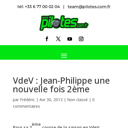
tél: +33 6 77 00 02 04 |
team@pilotes.com.fr
VdeV : Jean-Philippe une
nouvelle fois 2ème
par
Frédéric
|
Avr 30, 2013
|
Non classé
|
0
commentaires
ème
Pour sa 2
course de la saison en VdeV