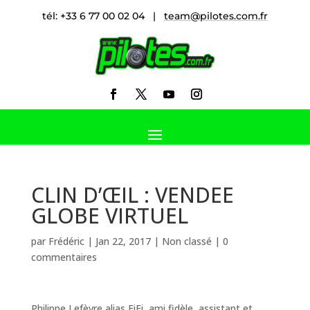
tél: +33 6 77 00 02 04 |
team@pilotes.com.fr
CLIN D’ŒIL : VENDEE
GLOBE VIRTUEL
par
Frédéric
|
Jan 22, 2017
|
Non classé
|
0
commentaires
Philippe Lefèvre alias FiFi, ami fidèle, assistant et