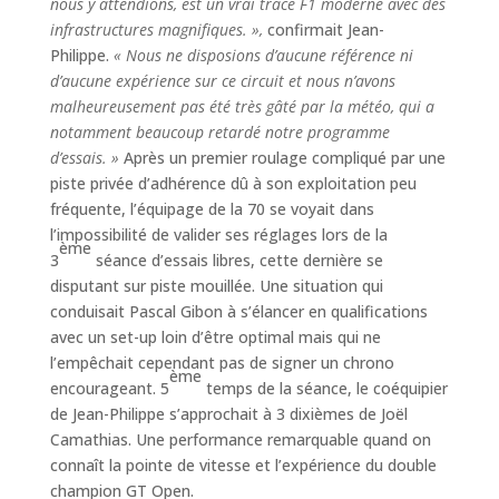
nous y attendions, est un vrai tracé F1 moderne avec des
infrastructures magnifiques. »,
confirmait Jean-
Philippe.
« Nous ne disposions d’aucune référence ni
d’aucune expérience sur ce circuit et nous n’avons
malheureusement pas été très gâté par la météo, qui a
notamment beaucoup retardé notre programme
d’essais. »
Après un premier roulage compliqué par une
piste privée d’adhérence dû à son exploitation peu
fréquente, l’équipage de la 70 se voyait dans
l’impossibilité de valider ses réglages lors de la
ème
3
séance d’essais libres, cette dernière se
disputant sur piste mouillée. Une situation qui
conduisait Pascal Gibon à s’élancer en qualifications
avec un set-up loin d’être optimal mais qui ne
l’empêchait cependant pas de signer un chrono
ème
encourageant. 5
temps de la séance, le coéquipier
de Jean-Philippe s’approchait à 3 dixièmes de Joël
Camathias. Une performance remarquable quand on
connaît la pointe de vitesse et l’expérience du double
champion GT Open.