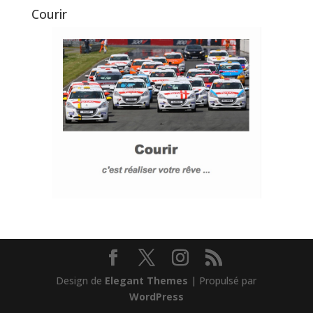
Courir
Design de
Elegant Themes
| Propulsé par
WordPress