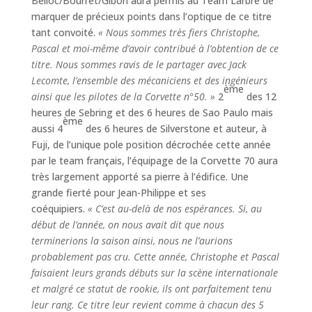
Belloc/Bourret/Gibon aura permis au Team Larbre de
marquer de précieux points dans l’optique de ce titre
tant convoité.
« Nous sommes très fiers Christophe,
Pascal et moi-même d’avoir contribué à l’obtention de ce
titre. Nous sommes ravis de le partager avec Jack
Lecomte, l’ensemble des mécaniciens et des ingénieurs
ème
ainsi que les pilotes de la Corvette n°50. »
2
des 12
heures de Sebring et des 6 heures de Sao Paulo mais
ème
aussi 4
des 6 heures de Silverstone et auteur, à
Fuji, de l’unique pole position décrochée cette année
par le team français, l’équipage de la Corvette 70 aura
très largement apporté sa pierre à l’édifice. Une
grande fierté pour Jean-Philippe et ses
coéquipiers.
« C’est au-delà de nos espérances. Si, au
début de l’année, on nous avait dit que nous
terminerions la saison ainsi, nous ne l’aurions
probablement pas cru. Cette année, Christophe et Pascal
faisaient leurs grands débuts sur la scène internationale
et malgré ce statut de rookie, ils ont parfaitement tenu
leur rang. Ce titre leur revient comme à chacun des 5