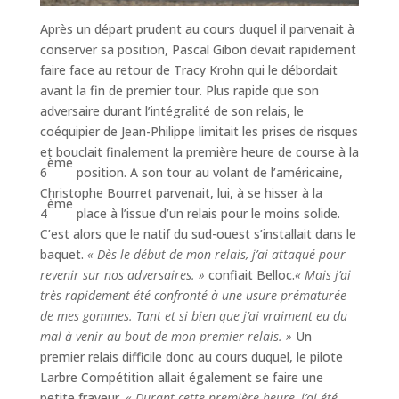
Après un départ prudent au cours duquel il parvenait à
conserver sa position, Pascal Gibon devait rapidement
faire face au retour de Tracy Krohn qui le débordait
avant la fin de premier tour. Plus rapide que son
adversaire durant l’intégralité de son relais, le
coéquipier de Jean-Philippe limitait les prises de risques
et bouclait finalement la première heure de course à la
ème
6
position. A son tour au volant de l’américaine,
Christophe Bourret parvenait, lui, à se hisser à la
ème
4
place à l’issue d’un relais pour le moins solide.
C’est alors que le natif du sud-ouest s’installait dans le
baquet.
« Dès le début de mon relais, j’ai attaqué pour
revenir sur nos adversaires. »
confiait Belloc.
« Mais j’ai
très rapidement été confronté à une usure prématurée
de mes gommes. Tant et si bien que j’ai vraiment eu du
mal à venir au bout de mon premier relais. »
Un
premier relais difficile donc au cours duquel, le pilote
Larbre Compétition allait également se faire une
petite frayeur.
« Durant cette première heure, j’ai été