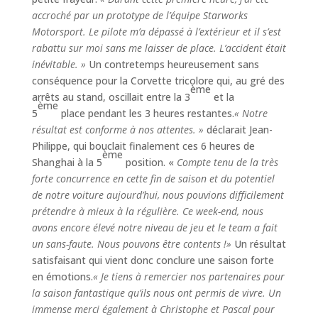
accroché par un prototype de l’équipe Starworks
Motorsport. Le pilote m’a dépassé à l’extérieur et il s’est
rabattu sur moi sans me laisser de place. L’accident était
inévitable. »
Un contretemps heureusement sans
conséquence pour la Corvette tricolore qui, au gré des
ème
arrêts au stand, oscillait entre la 3
et la
ème
5
place pendant les 3 heures restantes.
« Notre
résultat est conforme à nos attentes. »
déclarait Jean-
Philippe, qui bouclait finalement ces 6 heures de
ème
Shanghai à la 5
position. «
Compte tenu de la très
forte concurrence en cette fin de saison et du potentiel
de notre voiture aujourd’hui, nous pouvions difficilement
prétendre à mieux à la régulière. Ce week-end, nous
avons encore élevé notre niveau de jeu et le team a fait
un sans-faute. Nous pouvons être contents !»
Un résultat
satisfaisant qui vient donc conclure une saison forte
en émotions.
« Je tiens à remercier nos partenaires pour
la saison fantastique qu’ils nous ont permis de vivre. Un
immense merci également à Christophe et Pascal pour