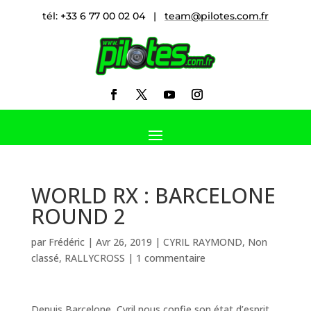
tél: +33 6 77 00 02 04 |
team@pilotes.com.fr
WORLD RX : BARCELONE
ROUND 2
par
Frédéric
|
Avr 26, 2019
|
CYRIL RAYMOND
,
Non
classé
,
RALLYCROSS
|
1 commentaire
Depuis Barcelone, Cyril nous confie son état d’esprit