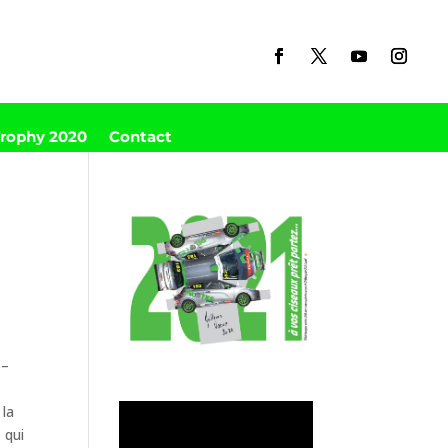
Trophy 2020
Contact
 –
 la
 qui