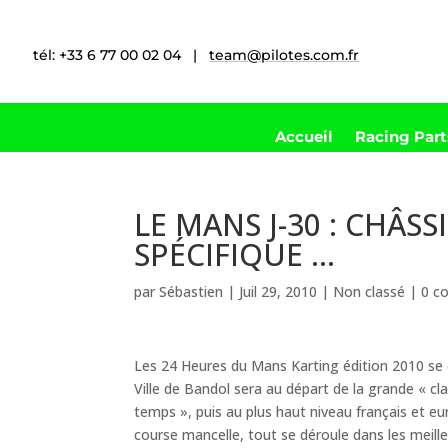
tél: +33 6 77 00 02 04 |
team@pilotes.com.fr
Accueil
Racing Par
LE MANS J-30 : CHÂS
SPÉCIFIQUE …
par
Sébastien
|
Juil 29, 2010
|
Non classé
|
0 c
Les 24 Heures du Mans Karting édition 2010 se
Ville de Bandol sera au départ de la grande « cl
temps », puis au plus haut niveau français et e
course mancelle, tout se déroule dans les meille