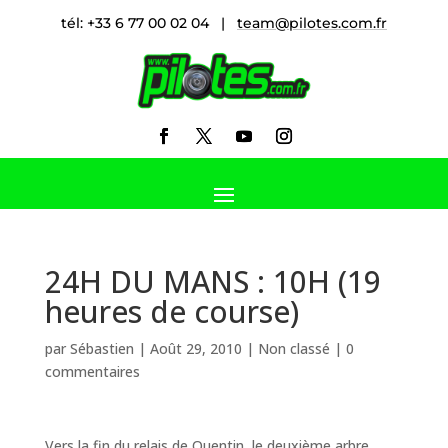
tél: +33 6 77 00 02 04 |
team@pilotes.com.fr
24H DU MANS : 10H (19
heures de course)
par
Sébastien
|
Août 29, 2010
|
Non classé
|
0
commentaires
Vers la fin du relais de Quentin, le deuxième arbre