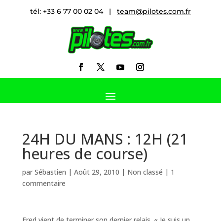
tél: +33 6 77 00 02 04 |
team@pilotes.com.fr
24H DU MANS : 12H (21
heures de course)
par
Sébastien
|
Août 29, 2010
|
Non classé
|
1
commentaire
Fred vient de terminer son dernier relais. « Je suis un