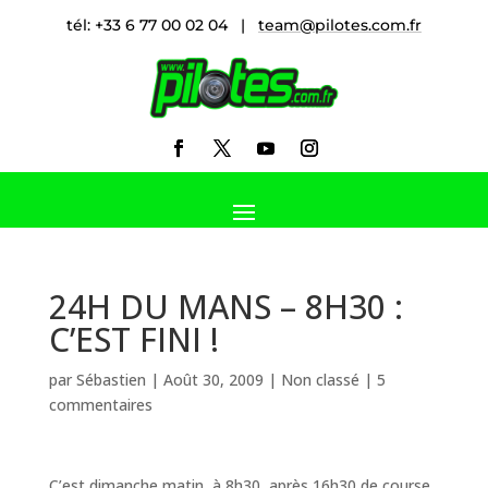
tél: +33 6 77 00 02 04 |
team@pilotes.com.fr
24H DU MANS – 8H30 :
C’EST FINI !
par
Sébastien
|
Août 30, 2009
|
Non classé
|
5
commentaires
C’est dimanche matin, à 8h30, après 16h30 de course