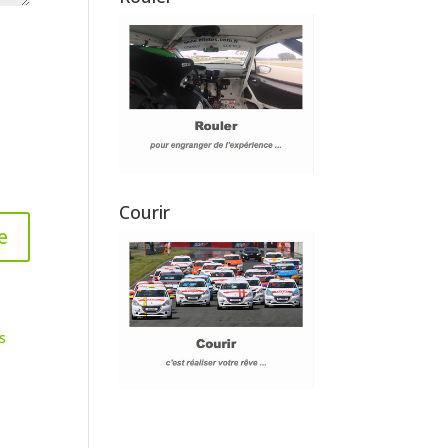
Courir
s