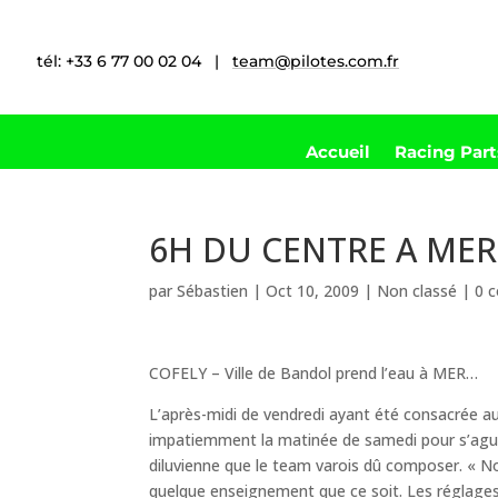
tél: +33 6 77 00 02 04 |
team@pilotes.com.fr
Accueil
Racing Par
6H DU CENTRE A MER 
par
Sébastien
|
Oct 10, 2009
|
Non classé
|
0 
COFELY – Ville de Bandol prend l’eau à MER…
L’après-midi de vendredi ayant été consacrée a
impatiemment la matinée de samedi pour s’aguerr
diluvienne que le team varois dû composer. « Nou
quelque enseignement que ce soit. Les réglages d