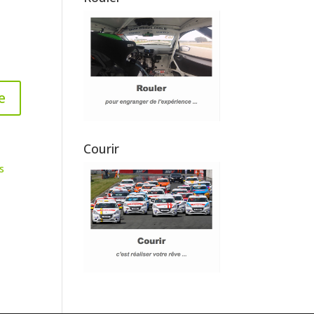
Courir
s