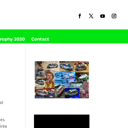
Trophy 2020
Contact
it
ges.
gérée