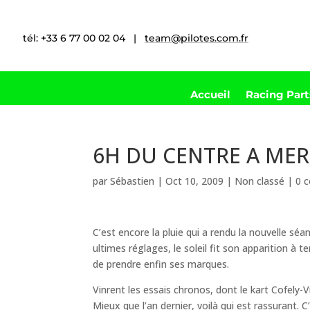
tél: +33 6 77 00 02 04 |
team@pilotes.com.fr
Accueil
Racing Par
6H DU CENTRE A MER
par
Sébastien
|
Oct 10, 2009
|
Non classé
|
0 
C’est encore la pluie qui a rendu la nouvelle séan
ultimes réglages, le soleil fit son apparition à 
de prendre enfin ses marques.
Vinrent les essais chronos, dont le kart Cofely-
Mieux que l’an dernier, voilà qui est rassurant. C