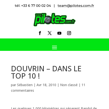
tél: +33 6 77 00 02 04 |
team@pilotes.com.fr
DOUVRIN – DANS LE
TOP 10 !
par
Sébastien
|
Avr 18, 2010
|
Non classé
|
11
commentaires
Les quelques 1 000 kilomètres qui séparent Bandol de