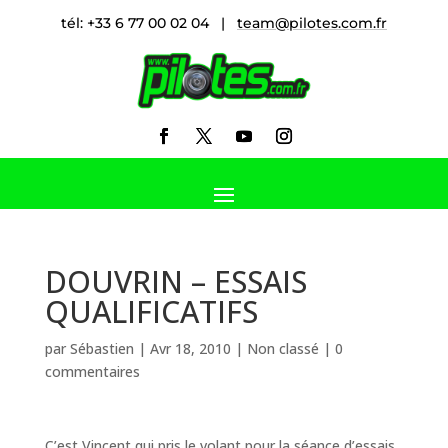
tél: +33 6 77 00 02 04 |
team@pilotes.com.fr
DOUVRIN – ESSAIS
QUALIFICATIFS
par
Sébastien
|
Avr 18, 2010
|
Non classé
|
0
commentaires
C’est Vincent qui pris le volant pour la séance d’essais