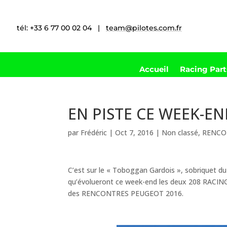
tél: +33 6 77 00 02 04 |
team@pilotes.com.fr
Accueil
Racing Par
EN PISTE CE WEEK-EN
par
Frédéric
|
Oct 7, 2016
|
Non classé
,
RENCO
C’est sur le « Toboggan Gardois », sobriquet du
qu’évolueront ce week-end les deux 208 RACIN
des RENCONTRES PEUGEOT 2016.