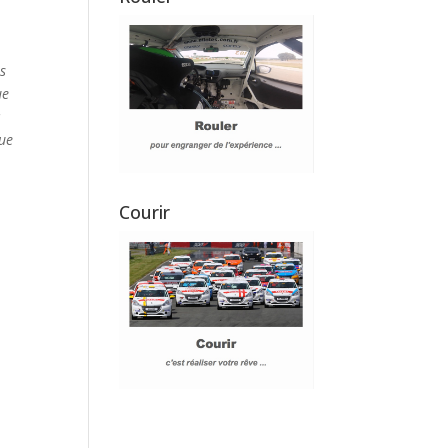
as
ue
r
que
Courir