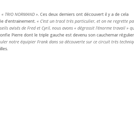
e
« TRIO NORMAND »
. Ces deux derniers ont découvert il y a de cela
née d’entrainement.
« C’est un tracé très particulier, et on ne regrette p
seils avisés de Fred et Cyril, nous avons « dégrossit l’énorme travail » q
onfie Pierre dont le triple gauche est devenu son cauchemar régulie
épauler notre équipier Frank dans sa découverte sur ce circuit très techni
lles.