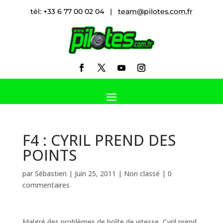
tél: +33 6 77 00 02 04 |
team@pilotes.com.fr
F4 : CYRIL PREND DES
POINTS
par
Sébastien
|
Juin 25, 2011
|
Non classé
|
0
commentaires
Malgré des problèmes de boîte de vitesse, Cyril prend