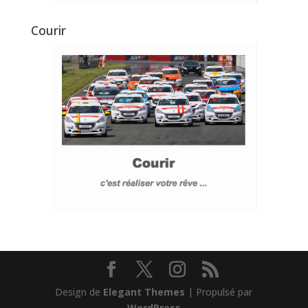
Courir
Design de
Elegant Themes
| Propulsé par
WordPress