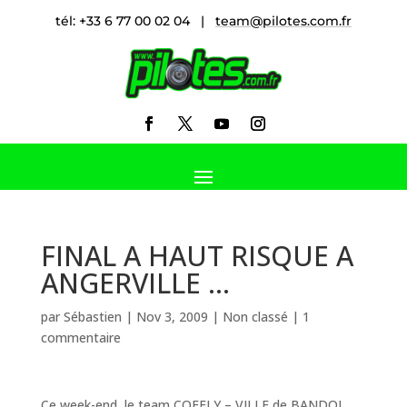
tél: +33 6 77 00 02 04 |
team@pilotes.com.fr
FINAL A HAUT RISQUE A
ANGERVILLE …
par
Sébastien
|
Nov 3, 2009
|
Non classé
|
1
commentaire
Ce week-end, le team COFELY – VILLE de BANDOL