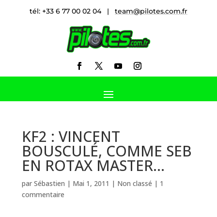
tél: +33 6 77 00 02 04 |
team@pilotes.com.fr
KF2 : VINCENT
BOUSCULÉ, COMME SEB
EN ROTAX MASTER…
par
Sébastien
|
Mai 1, 2011
|
Non classé
|
1
commentaire