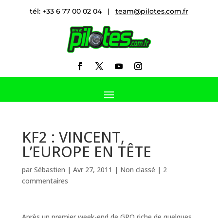
tél: +33 6 77 00 02 04 |
team@pilotes.com.fr
KF2 : VINCENT,
L’EUROPE EN TÊTE
par
Sébastien
|
Avr 27, 2011
|
Non classé
|
2
commentaires
Après un premier week-end de GPO riche de quelques