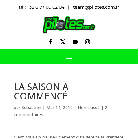
tél: +33 6 77 00 02 04 |
team@pilotes.com.fr
LA SAISON A
COMMENCÉ
par
Sébastien
|
Mar 14, 2010
|
Non classé
|
2
commentaires
C’est sous un ciel peu clément qu’a débuté la première