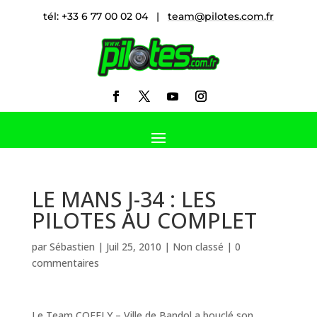
tél: +33 6 77 00 02 04 |
team@pilotes.com.fr
LE MANS J-34 : LES
PILOTES AU COMPLET
par
Sébastien
|
Juil 25, 2010
|
Non classé
|
0
commentaires
Le Team COFELY – Ville de Bandol a bouclé son