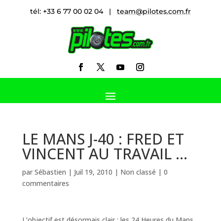
tél: +33 6 77 00 02 04 |
team@pilotes.com.fr
LE MANS J-40 : FRED ET
VINCENT AU TRAVAIL …
par
Sébastien
|
Juil 19, 2010
|
Non classé
|
0
commentaires
L’objectif est désormais clair : les 24 Heures du Mans