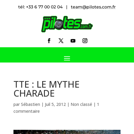
tél: +33 6 77 00 02 04 |
team@pilotes.com.fr
TTE : LE MYTHE
CHARADE
par
Sébastien
|
Juil 5, 2012
|
Non classé
|
1
commentaire