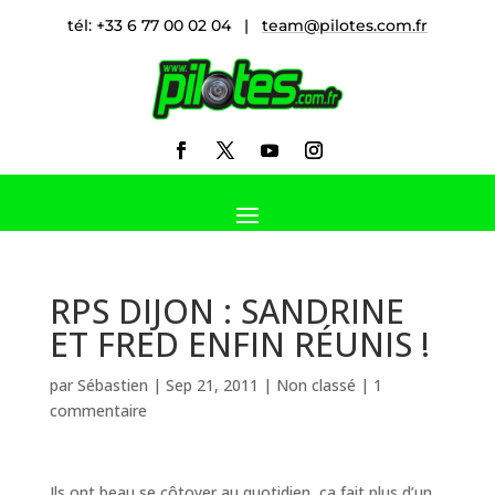
tél: +33 6 77 00 02 04 |
team@pilotes.com.fr
RPS DIJON : SANDRINE
ET FRED ENFIN RÉUNIS !
par
Sébastien
|
Sep 21, 2011
|
Non classé
|
1
commentaire
Ils ont beau se côtoyer au quotidien, ça fait plus d’un