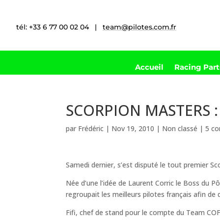
tél: +33 6 77 00 02 04 |
team@pilotes.com.fr
Accueil
Racing Par
SCORPION MASTERS : 
par
Frédéric
|
Nov 19, 2010
|
Non classé
|
5 c
Samedi dernier, s’est disputé le tout premier S
Née d’une l’idée de Laurent Corric le Boss du 
regroupait les meilleurs pilotes français afin de 
Fifi, chef de stand pour le compte du Team COF