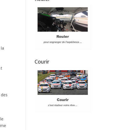
 la
Courir
st
e des
le
t me