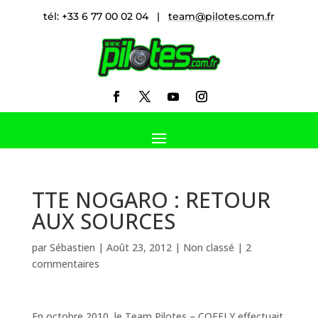
tél: +33 6 77 00 02 04 |
team@pilotes.com.fr
TTE NOGARO : RETOUR
AUX SOURCES
par
Sébastien
|
Août 23, 2012
|
Non classé
|
2
commentaires
En octobre 2010, le Team Pilotes – COFELY effectuait