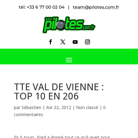
tél: +33 6 77 00 02 04 |
team@pilotes.com.fr
TTE VAL DE VIENNE :
TOP 10 EN 206
par
Sébastien
|
Avr 22, 2012
|
Non classé
|
0
commentaires
En 5 tours, Fred a donné tout ce qu’il avait pour