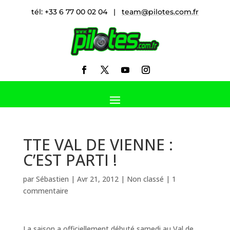
tél: +33 6 77 00 02 04 |
team@pilotes.com.fr
TTE VAL DE VIENNE :
C’EST PARTI !
par
Sébastien
|
Avr 21, 2012
|
Non classé
|
1
commentaire
La saison a officiellement débuté samedi au Val de