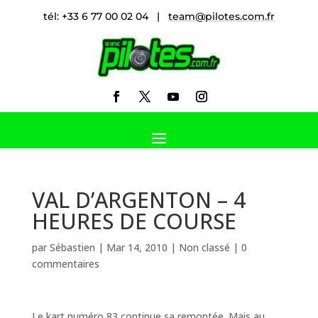
tél: +33 6 77 00 02 04 |
team@pilotes.com.fr
VAL D’ARGENTON – 4
HEURES DE COURSE
par
Sébastien
|
Mar 14, 2010
|
Non classé
|
0
commentaires
Le kart numéro 83 continue sa remontée. Mais au