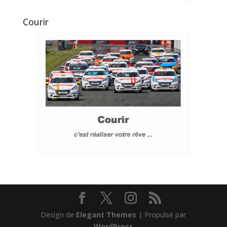
Courir
Design de
Elegant Themes
| Propulsé par
WordPress